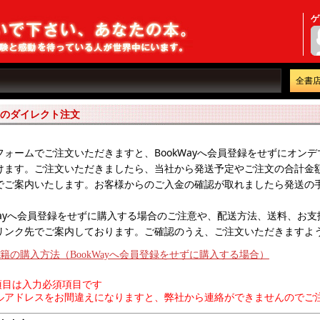
ゲ
全書
のダイレクト注文
フォームでご注文いただきますと、BookWayへ会員登録をせずにオン
けます。ご注文いただきましたら、当社から発送予定やご注文の合計金
でご案内いたします。お客様からのご入金の確認が取れましたら発送の
kWayへ会員登録をせずに購入する場合のご注意や、配送方法、送料、お
リンク先でご案内しております。ご確認のうえ、ご注文いただきますよ
籍の購入方法（BookWayへ会員登録をせずに購入する場合）
目は入力必須項目です
アドレスをお間違えになりますと、弊社から連絡ができませんのでご