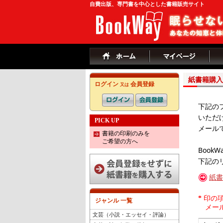
自費出版、専門書を中心とした書籍販売サイト
紙書籍購入
ログイン
会員登録
又は
下記の
いただ
PICK UP
メール
書籍の印刷のみを
ご希望の方へ
Boo
下記の
紙書
*
印の項
ジャンル 一覧
メール
文芸（小説・エッセイ・評論）