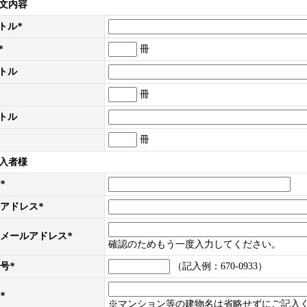
文内容
イトル
*
*
冊
イトル
冊
イトル
冊
入者様
*
アドレス
*
メールアドレス
*
確認のためもう一度入力してください。
号
*
（記入例：670-0933）
*
※マンション等の建物名は省略せずにご記入