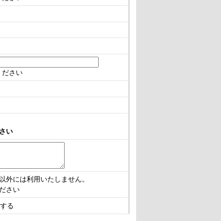
）
ください
）
さい
以外には利用いたしません。
ださい
する