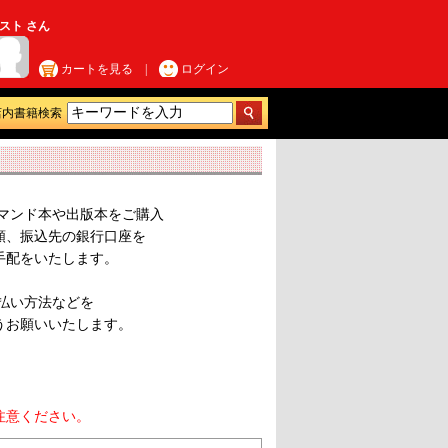
スト さん
カートを見る
|
ログイン
店内書籍検索
デマンド本や出版本をご購入
額、振込先の銀行口座を
手配をいたします。
支払い方法などを
うお願いいたします。
注意ください。