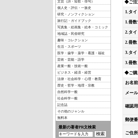
文芸（詩・短歌・俳句）
◆ご注
個人史・評伝・一族史
1.タ
研究・ノンフィクション
旅行記・ガイドブック
1.冊数
写真集・絵画集・絵本・コミック
2.タ
地域誌・民俗研究
趣味・コレクション
2.冊数
生活・スポーツ
3.タ
医学・歯学・薬学・看護・福祉
芸術・芸能・語学
3.冊数
産業一般・技術一般
ビジネス・経済・経営
◆ご購
法律・社会科学・心理・教育
お名前
歴史・哲学・地理・宗教
自然科学一般
メール
社会科学一般
記念誌
確認用
その他のジャンル
無料本
郵便番
最新の著者PR文検索
ご住所