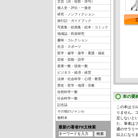
文芸（詩・短歌・俳句）
個人史・評伝・一族史
研究・ノンフィクション
旅行記・ガイドブック
写真集・絵画集・絵本・コミック
地域誌・民俗研究
趣味・コレクション
生活・スポーツ
医学・歯学・薬学・看護・福祉
芸術・芸能・語学
産業一般・技術一般
ビジネス・経済・経営
法律・社会科学・心理・教育
歴史・哲学・地理・宗教
自然科学一般
本の要
社会科学一般
記念誌
この本はゴ
その他のジャンル
りません。
無料本
定しないと
た、筆者は
最新の著者PR文検索
通のサラリー
以上になり