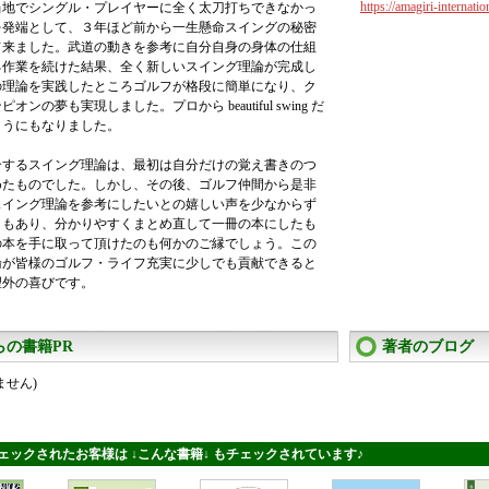
https://amagiri-internati
当地でシングル・プレイヤーに全く太刀打ちできなかっ
を発端として、３年ほど前から一生懸命スイングの秘密
て来ました。武道の動きを参考に自分自身の身体の仕組
る作業を続けた結果、全く新しいスイング理論が完成し
の理論を実践したところゴルフが格段に簡単になり、ク
オンの夢も実現しました。プロから beautiful swing だ
ようにもなりました。
介するスイング理論は、最初は自分だけの覚え書きのつ
めたものでした。しかし、その後、ゴルフ仲間から是非
スイング理論を参考にしたいとの嬉しい声を少なからず
ともあり、分かりやすくまとめ直して一冊の本にしたも
の本を手に取って頂けたのも何かのご縁でしょう。この
論が皆様のゴルフ・ライフ充実に少しでも貢献できると
望外の喜びです。
らの書籍PR
著者のブログ
ません)
ェックされたお客様は ↓こんな書籍↓ もチェックされています♪