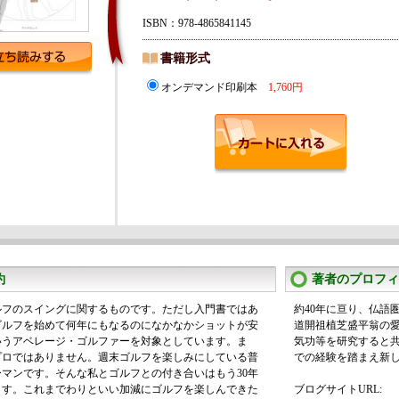
ISBN：978-4865841145
書籍形式
オンデマンド印刷本
1,760円
約
著者のプロフィ
ルフのスイングに関するものです。ただし入門書ではあ
約40年に亘り、仏語
ゴルフを始めて何年にもなるのになかなかショットが安
道開祖植芝盛平翁の
いうアベレージ・ゴルファーを対象としています。ま
気功等を研究すると
プロではありません。週末ゴルフを楽しみにしている普
での経験を踏まえ新
マンです。そんな私とゴルフとの付き合いはもう30年
ます。これまでわりといい加減にゴルフを楽しんできた
ブログサイトURL: