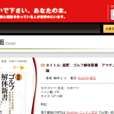
ゲ
全書
生活・スポーツ(16/16)
タイトル: 超釈 ゴルフ解体新書 アマ
へ
次へ
論
著者: 御仲 ヒコ 書店:
BookWay書店
カテゴリー: 生活・スポーツ
ページ数: 170
サイズ: 127×188
特記:
電子書籍(550円)は
BookWay コンテン堂店
でお買い求