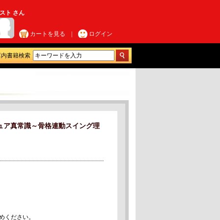
スト さん
カートを見る
|
ログイン
店内書籍検索
チュア真常識～骨格連動スイング理
めください。