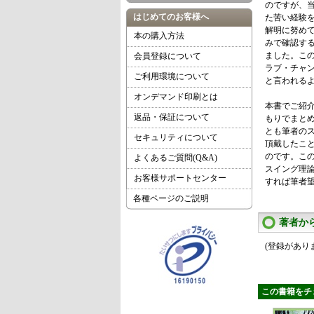
のですが、
はじめてのお客様へ
た苦い経験
解明に努め
本の購入方法
みで確認す
ました。こ
会員登録について
ラブ・チャンピ
ご利用環境について
と言われる
オンデマンド印刷とは
本書でご紹
返品・保証について
もりでまと
とも筆者の
セキュリティについて
頂戴したこ
のです。こ
よくあるご質問(Q&A)
スイング理
お客様サポートセンター
すれば筆者
各種ページのご説明
著者か
(登録があり
この書籍をチ