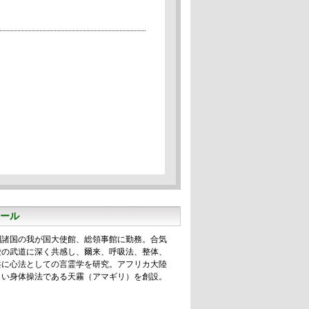
ール
圏諸国の我が国大使館、総領事館に勤務。合気
愛の武道に深く共感し、爾来、呼吸法、整体、
共に心法としての言霊学を研究。アフリカ大陸
しい身体操法である天霧（アマギリ）を創設。