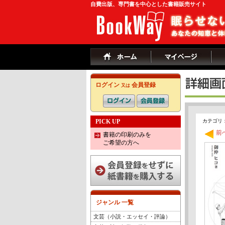
自費出版、専門書を中心とした書籍販売サイト
ログイン
会員登録
又は
PICK UP
カテゴリ：
前
書籍の印刷のみを
ご希望の方へ
ジャンル 一覧
文芸（小説・エッセイ・評論）