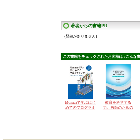
著者からの書籍PR
(登録がありません)
この書籍をチェックされたお客様は ↓こんな書
Monacaで学ぶはじ
教育を科学する
めてのプログラミ
力、教師のための
ング モバイルア
量的・質的研究方
プリ入門編
法 Excelフリー統
計ソフトHADを用
いて