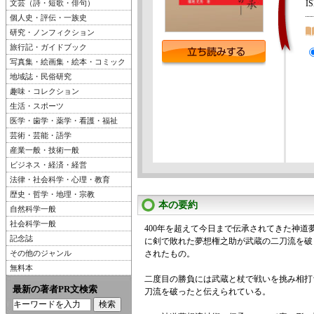
文芸（詩・短歌・俳句）
I
個人史・評伝・一族史
研究・ノンフィクション
旅行記・ガイドブック
写真集・絵画集・絵本・コミック
地域誌・民俗研究
趣味・コレクション
生活・スポーツ
医学・歯学・薬学・看護・福祉
芸術・芸能・語学
産業一般・技術一般
ビジネス・経済・経営
法律・社会科学・心理・教育
歴史・哲学・地理・宗教
本の要約
自然科学一般
社会科学一般
400年を超えて今日まで伝承されてきた神道
記念誌
に剣で敗れた夢想権之助が武蔵の二刀流を破
その他のジャンル
されたもの。
無料本
二度目の勝負には武蔵と杖で戦いを挑み相打
最新の著者PR文検索
刀流を破ったと伝えられている。