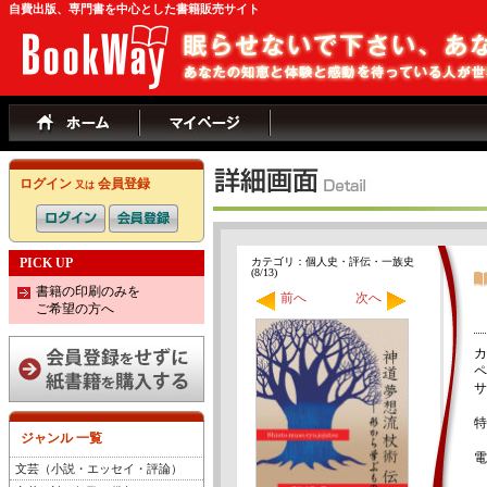
自費出版、専門書を中心とした書籍販売サイト
ログイン
会員登録
又は
PICK UP
カテゴリ：個人史・評伝・一族史
(8/13)
書籍の印刷のみを
前へ
次へ
ご希望の方へ
カ
ペ
サ
特
ジャンル 一覧
電
文芸（小説・エッセイ・評論）