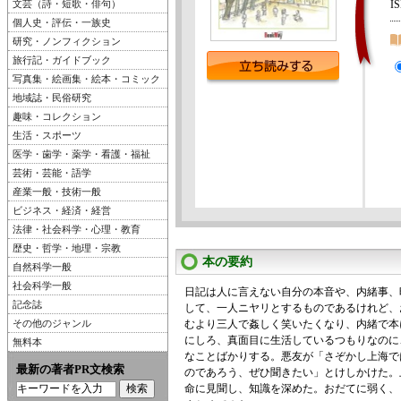
文芸（詩・短歌・俳句）
I
個人史・評伝・一族史
研究・ノンフィクション
旅行記・ガイドブック
写真集・絵画集・絵本・コミック
地域誌・民俗研究
趣味・コレクション
生活・スポーツ
医学・歯学・薬学・看護・福祉
芸術・芸能・語学
産業一般・技術一般
ビジネス・経済・経営
法律・社会科学・心理・教育
歴史・哲学・地理・宗教
本の要約
自然科学一般
社会科学一般
日記は人に言えない自分の本音や、内緒事、
記念誌
して、一人ニヤリとするものであるけれど、
その他のジャンル
むより三人で姦しく笑いたくなり、内緒で本
にしろ、真面目に生活しているつもりなのに
無料本
なことばかりする。悪友が「さぞかし上海で
最新の著者PR文検索
のであろう、ぜひ聞きたい」とけしかけた。
命に見聞し、知識を深めた。おだてに弱く、