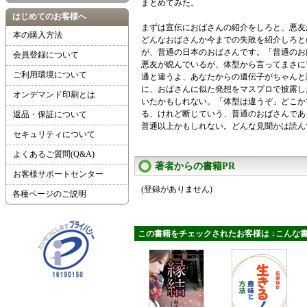
まとめてみた。
はじめてのお客様へ
まずは宣伝におばさんの紹介をしろと、悪友
本の購入方法
どんなおばさんか今までの失敗を紹介しろと
が、普通の日本のおばさんです。「普通のお
会員登録について
悪友が睨んでいるが、体型から言ってまさに
ご利用環境について
通と違うよ、あなたからの遺伝子がちゃんと
に、おばさんに似た発想をマスプロで披露し
オンデマンド印刷とは
いたかもしれない。「体型は違うぞ」どこか
る、けれど断じていう、普通のおばさんであ
返品・保証について
普通以上かもしれない。どんな見聞かは読ん
セキュリティについて
よくあるご質問(Q&A)
著者からの書籍PR
お客様サポートセンター
(登録がありません)
各種ページのご説明
この書籍をチェックされたお客様は ↓こんな書