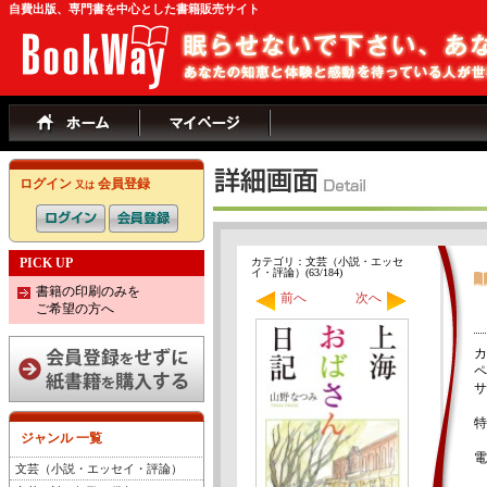
自費出版、専門書を中心とした書籍販売サイト
ログイン
会員登録
又は
PICK UP
カテゴリ：文芸（小説・エッセ
イ・評論）(63/184)
書籍の印刷のみを
前へ
次へ
ご希望の方へ
カ
ペ
サ
特
ジャンル 一覧
電
文芸（小説・エッセイ・評論）