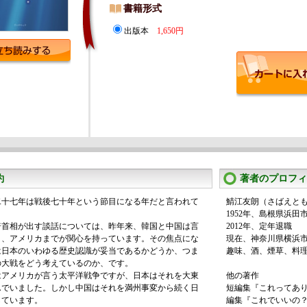
書籍形式
出版本
1,650円
約
著者のプロフィ
二十七年は戦後七十年という節目になる年だと言われて
鯖江友朗（さばえと
1952年、島根県浜田
倍首相が出す談話については、昨年来、韓国と中国は言
2012年、定年退職
く、アメリカまでが関心を持っています。その焦点にな
現在、神奈川県横浜
は日本のいわゆる歴史認識が妥当であるかどうか、つま
趣味、酒、煙草、料
の大戦をどう考えているのか、です。
はアメリカが言う太平洋戦争ですが、日本はそれを大東
他の著作
んでいました。しかし中国はそれを満州事変から続く日
短編集『これってあり？
しています。
編集『これでいいの？』