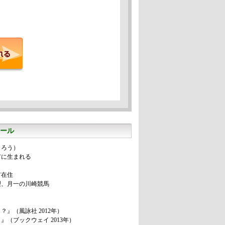
ール
もろう）
市に生まれる
市在住
理、月一の川崎競馬
』（風詠社 2012年）
（ブックウェイ 2013年）