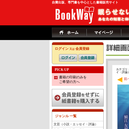
自費出版、専門書を中心とした書籍販売サイト
ログイン
会員登録
又は
PICK UP
カテゴリ
イ・評論）(1
書籍の印刷のみを
前
ご希望の方へ
ジャンル 一覧
文芸（小説・エッセイ・評論）