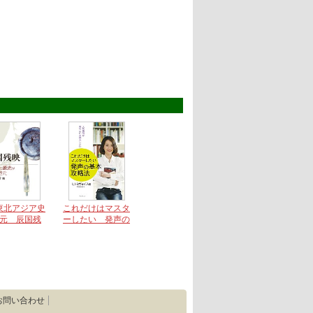
東北アジア史
これだけはマスタ
元 辰国残
ーしたい 発声の
―日本国の源
基本 攻略法 ～
見えてきた―
人気講師があなた
にお教えしたい～
お問い合わせ