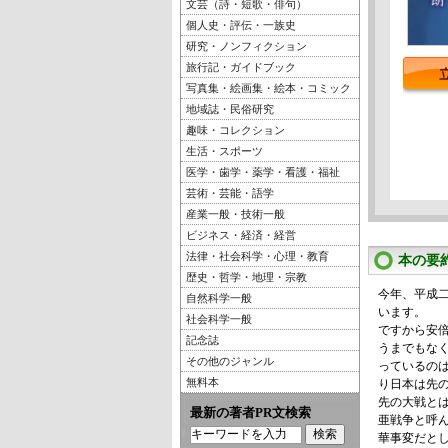
文芸（詩・短歌・俳句）
個人史・評伝・一族史
研究・ノンフィクション
旅行記・ガイドブック
写真集・絵画集・絵本・コミック
地域誌・民俗研究
趣味・コレクション
生活・スポーツ
医学・歯学・薬学・看護・福祉
芸術・芸能・語学
産業一般・技術一般
ビジネス・経済・経営
法律・社会科学・心理・教育
本の要
歴史・哲学・地理・宗教
今年、平成
自然科学一般
います。
社会科学一般
ですから安
記念誌
うまでもな
その他のジャンル
っているの
無料本
り日本は先
先の大戦と
最新の著者PR文検索
亜戦争と呼
華事変だと