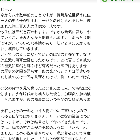
アピール
今から八十数年前のことですが、長崎県佐世保市に住
に一人の男の子が生まれ、一郎と名付けられました。彼
生まれた約二百万人の子供の一人です。
も子供は宝だと言われます。ですから元気に育ち、や
出ていくことをみんなから期待されます。一郎もそう期
ずですが、いろいろな事情があり、幼いときに父からも
され、成長していきます。
とって心の支えになっていたのは父の存在です。なぜ
父は立派な海軍士官だったからです。とは言っても彼の
軍の歴史に燦然と輝くほど有名だった訳ではありませ
その歴史の片隅を照らす一条の光だったことは間違いあ
ただし彼の父は一郎を見守るだけで、側にいたのではあ
は父の背中を見て育ったとは言えません。でも彼は父
続けます。少年時代から成人した後も、肋膜炎や肺結核
ませられますが、彼の脳裏にはいつも父の笑顔がありま
実在したその一郎という人物について書いたもので
いわゆる伝記ではありません。たしかに彼の業績につい
てはいますが、それは結果として付いてきたものです。
では、読者の皆さんがご承知のように、「たら、れ
しません。この小説を書きながら、私は著者として何度
れば」を想像しました。「もし彼が昭和二年ではなく、