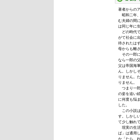
著者からの
昭和二年、
む夫婦の間
は同じ年に
どの時代で
がて社会に
待されたは
母からも離
その一郎に
なら一郎の
父は帝国海
ん。しかし
りません。
りません。
つまり一郎
の姿を追い
に何度も悩
した。
この小説は
す。しかし
て少し触れ
現実の生活
ば」は通用
か「たら、