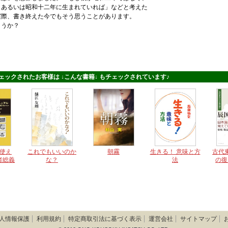
、あるいは昭和十二年に生まれていれば」などと考えた
実際、書き終えた今でもそう思うことがあります。
うか？
ェックされたお客様は ↓こんな書籍↓ もチェックされています♪
使え
これでもいいのか
朝霧
生きる！ 意味と方
古代
者総義
な？
法
の復
ュアル
映 
流が
人情報保護
利用規約
特定商取引法に基づく表示
運営会社
サイトマップ