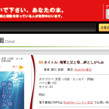
ゲ
全書
：文芸（小説・エッセ
40/184)
タイトル: 海軍と父と母…絆としがらみ
へ
次へ
著者: 鯖江 友朗 書店:
BookWay書店
カテゴリー: 文芸（小説・エッセイ・評論）
ページ数: 152
サイズ: A5
特記:
電子書籍(550円)は
BookWay コンテン堂店
でお買い求