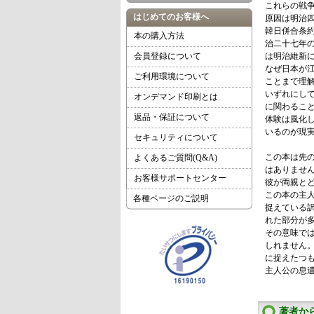
これらの戦
はじめてのお客様へ
原因は明治
韓日併合条
本の購入方法
治二十七年
会員登録について
は明治維新
なぜ日本が
ご利用環境について
ことまで理
いずれにし
オンデマンド印刷とは
に関わるこ
返品・保証について
体験は風化
いるのが現
セキュリティについて
この本は先
よくあるご質問(Q&A)
はありませ
お客様サポートセンター
彼が両親と
この本の主
各種ページのご説明
捉えている
れた部分が
その意味で
しれません
に捉えたつ
主人公の息
著者か