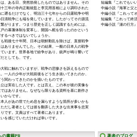
争は、ある日、突然勃発したものではありません。その
短編集『これでもいい
四十三年の寺内正毅統監と李完用首相により調印された
中編小説『海軍と父と
約に遡るだけでなく、明治三十七年からの日露戦争や明
中編小説『これってオ
の日清戦争にも端を発しています。したがってその源流
短編集『これって終活
に繋がります。つまり歴史を正しく認識するためには、
中編小説『漣の行方』（
江戸の幕藩体制を変革し、開国へ舵を切ったのかという
解するべきではないでしょうか。
ても戦後七十年間、日本は朝鮮動乱を除けば、直接戦争
とはありませんでした。その結果、一般の日本人の戦争
しています。世界各地で紛争があり、銃声が鳴り響いて
実だとしても、です。
の大戦に触れていますが、戦争の悲惨さを訴えるもので
ん。一人の少年が大戦前後をどう生き抜いてきたのか、
どう関わってきたのかを描いたものです。
人公は実在した人です。とは言え、この本が彼の実像を
訳ではありません。なぜなら限りある資料を基に創作さ
多いからです。
は本人があの世でため息を漏らすような箇所が多いかも
。ただし著者としては彼を翻弄した大きな出来事を忠実
もりです。文責はすべて著者にあります。
遣いを感じていただければ幸いです。
らの書籍PR
著者のブログ