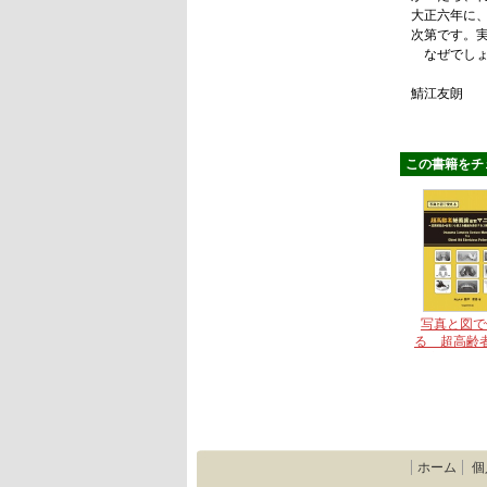
大正六年に
次第です。
なぜでしょ
鯖江友朗
この書籍をチ
写真と図で
る 超高齢
歯座右マニ
ホーム
個