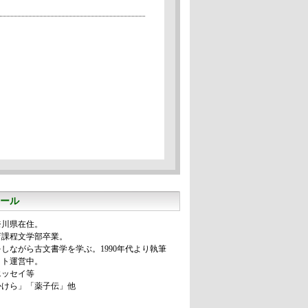
ール
奈川県在住。
育課程文学部卒業。
しながら古文書学を学ぶ。1990年代より執筆
イト運営中。
エッセイ等
かけら」「薬子伝」他