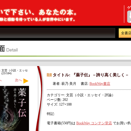
ゲ
全書
：文芸（小説・エッセ
23/184)
タイトル: 『薬子伝』－誇り高く美しく－
へ
次へ
著者: 萩乃 美月 書店:
BookWay書店
カテゴリー: 文芸（小説・エッセイ・評論）
ページ数: 202
サイズ: 127×188
特記:
電子書籍(550円)は
BookWay コンテン堂店
でお買い求