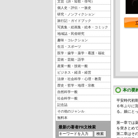
文芸（詩・短歌・俳句）
個人史・評伝・一族史
研究・ノンフィクション
旅行記・ガイドブック
写真集・絵画集・絵本・コミック
地域誌・民俗研究
趣味・コレクション
生活・スポーツ
医学・歯学・薬学・看護・福祉
芸術・芸能・語学
産業一般・技術一般
ビジネス・経済・経営
法律・社会科学・心理・教育
歴史・哲学・地理・宗教
本の要
自然科学一般
社会科学一般
平安時代初
記念誌
６年ぶりに
その他のジャンル
る。娘にと
無料本
第一章では
最新の著者PR文検索
を突きとめ
第二章はそ