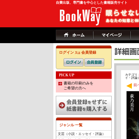
自費出版、専門書を中心とした書籍販売サイト
ログイン
会員登録
又は
PICK UP
カテゴリ
イ・評論）(
書籍の印刷のみを
前
ご希望の方へ
ジャンル 一覧
文芸（小説・エッセイ・評論）