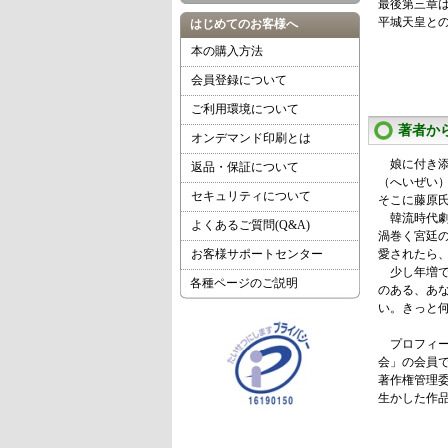
最後第三章
平城天皇と
はじめてのお客様へ
本の購入方法
会員登録について
ご利用環境について
著者か
オンデマンド印刷とは
娘に付き添
返品・保証について
（へいぜい
セキュリティについて
そこに藤原
韓流時代劇
よくあるご質問(Q&A)
渦巻く宮廷
お客様サポートセンター
愛されたら
少し年増で
各種ページのご説明
のある、あ
い。きっと
プロフィー
会」の会員
著作権管理
生かした作