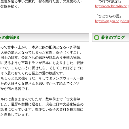
は皇位を巡る争いに敗れ、都を離れた薬子の最愛の人・
「つれづれ紀行」
http://www.kit.hi-ho.ne.
の苦悩を描く。
「ひとひらの雲」
http://blog.goo.ne.jp/shi
らの書籍PR
著者のブログ
って宮中へ上がり、本来は娘の配偶となるべき平城
）天皇の愛人となってしまった女性、薬子（くすこ）。
氏同士の対立、公卿たちの思惑が絡み合う王朝の物語。
に見るような宮廷ドラマが日本にもありました。愛憎
の中で、こんなふうに愛せたら、そしてこれほどまでに
、そう思わせてくれる至上の愛の物語です。
ちょっと気の強そうな、そしてダメンズウォーカー癖
なたの大好きな女優さんを思い浮かべて読んでくださ
何かが伝わる筈です。
ルには書きませんでしたが、数年前まで「古文書学
でした。還暦を契機に退会し、現在は日本文芸家協会の
委託者になっています。数少ない薬子の資料を最大限に
品と自負しています。