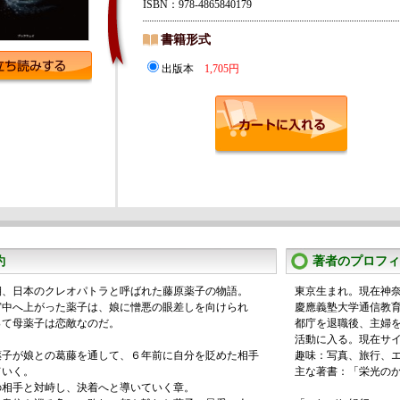
ISBN：978-4865840179
書籍形式
出版本
1,705円
約
著者のプロフィ
期、日本のクレオパトラと呼ばれた藤原薬子の物語。
東京生まれ。現在神
宮中へ上がった薬子は、娘に憎悪の眼差しを向けられ
慶應義塾大学通信教
って母薬子は恋敵なのだ。
都庁を退職後、主婦を
活動に入る。現在サ
薬子が娘との葛藤を通して、６年前に自分を貶めた相手
趣味：写真、旅行、
ていく。
主な著書：「栄光の
の相手と対峙し、決着へと導いていく章。