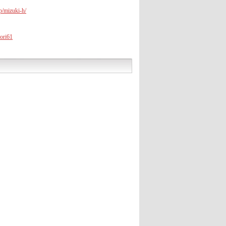
jp/mizuki-h/
nori61