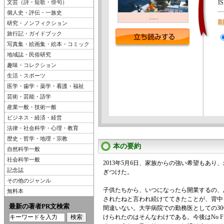
文芸（詩・短歌・俳句）
I
個人史・評伝・一族史
研究・ノンフィクション
旅行記・ガイドブック
写真集・絵画集・絵本・コミック
地域誌・民俗研究
趣味・コレクション
生活・スポーツ
医学・歯学・薬学・看護・福祉
芸術・芸能・語学
産業一般・技術一般
ビジネス・経済・経営
法律・社会科学・心理・教育
歴史・哲学・地理・宗教
本の要約
自然科学一般
社会科学一般
2013年5月6日、家族からの強い希望もあり
記念誌
ぎつけた。
その他のジャンル
子供たちから、いつになったら開業するの、
無料本
されたねと言われ続けててきたことが、背中
最新の著者PR文検索
間違いない。大学病院での勤務医としての3
けられたのはそんなわけである。今後はNo Fishin