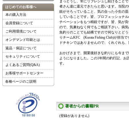
まっとうし、常にリフレシュし続けることで
者さん達に還元できたらと思います。当院の
はじめてのお客様へ
鋭がそろっていること、気の合った小生の昔
本の購入方法
していることです。皆、プロフェッショナル
チベーションをもつ精鋭ですが、皆、気が良
会員登録について
ので、気兼ねなく何でもご相談下さい。病気
ご利用環境について
魚釣りのことでも結構ですので何なりとどう
りチームKFC (Kurata Fishing Club
オンデマンド印刷とは
ドチキンではありませんので、くれぐれも、
返品・保証について
おかげさまで、開業後好きな釣りにも今まで
セキュリティについて
ようになりました。この1年間の釣行記、お
す。
よくあるご質問(Q&A)
お客様サポートセンター
各種ページのご説明
著者からの書籍PR
(登録がありません)