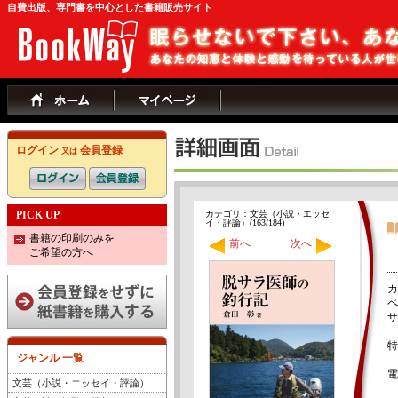
自費出版、専門書を中心とした書籍販売サイト
ログイン
会員登録
又は
PICK UP
カテゴリ：文芸（小説・エッセ
イ・評論）(163/184)
書籍の印刷のみを
前へ
次へ
ご希望の方へ
カ
ペ
サ
特
ジャンル 一覧
電
文芸（小説・エッセイ・評論）