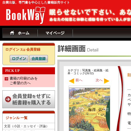
自費出版、専門書を中心とした書籍販売サイト
ログイン
会員登録
又は
PICK UP
カテゴリ：写真集・絵画集・絵
本・コミック(26/32)
書籍の印刷のみを
前へ
次へ
ご希望の方へ
カ
ペ
サ
特
ジャンル 一覧
電
文芸（小説・エッセイ・評論）