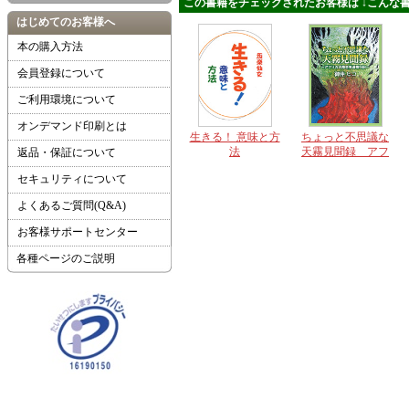
この書籍をチェックされたお客様は ↓こんな書
はじめてのお客様へ
本の購入方法
会員登録について
ご利用環境について
オンデマンド印刷とは
生きる！ 意味と方
ちょっと不思議な
法
天霧見聞録 アフ
返品・保証について
リカ大陸合気道修
セキュリティについて
行記
よくあるご質問(Q&A)
お客様サポートセンター
各種ページのご説明