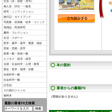
文芸（詩・短歌・俳句）
個人史・評伝・一族史
研究・ノンフィクション
旅行記・ガイドブック
写真集・絵画集・絵本・コミック
地域誌・民俗研究
趣味・コレクション
生活・スポーツ
医学・歯学・薬学・看護・福祉
芸術・芸能・語学
産業一般・技術一般
ビジネス・経済・経営
法律・社会科学・心理・教育
本の要約
歴史・哲学・地理・宗教
自然科学一般
社会科学一般
記念誌
著者からの書籍PR
その他のジャンル
無料本
(登録がありません)
最新の著者PR文検索