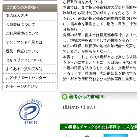
な行政課題を抱えている。
はじめてのお客様へ
本書では、まず指定都市制度の歴史的展開を
制運動から現行制度の成立までをたどる。次
本の購入方法
を行い、後発の指定都市の制度的位置づけを
に、熊本市を事例として、財政、農政、行政
会員登録について
分析を行う。
ご利用環境について
分析の結果、熊本市は指定都市移行により一
し、地域の中枢都市としての機能を高めた一
オンデマンド印刷とは
体性の確保、区役所の地域自治機能の充実な
返品・保証について
ていることが明らかとなった。
本書は、これまでの指定都市とは異なる後発
セキュリティについて
を明らかにするとともに、人口減少時代にお
一定の評価を試みるものである。指定都市制
よくあるご質問(Q&A)
えるうえで、理論的・実証的知見を提供する
お客様サポートセンター
治・都市政策研究および自治体実務に重要な
各種ページのご説明
著者からの書籍PR
(登録がありません)
この書籍をチェックされたお客様は ↓こんな書