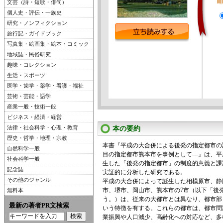
文芸（詩・短歌・俳句）
個人史・評伝・一族史
研究・ノンフィクション
旅行記・ガイドブック
写真集・絵画集・絵本・コミック
地域誌・民俗研究
趣味・コレクション
生活・スポーツ
医学・歯学・薬学・看護・福祉
芸術・芸能・語学
産業一般・技術一般
ビジネス・経済・経営
法律・社会科学・心理・教育
本の要約
歴史・哲学・地理・宗教
本書『平成の大合併による後発の指定都市の
自然科学一般
目の指定都市熊本市を事例として―』は、平
社会科学一般
生した「後発の指定都市」の制度的意義と課
記念誌
実証的に分析した研究である。
その他のジャンル
平成の大合併によって誕生した相模原市、静
市、堺市、岡山市、熊本市の7市（以下「後
無料本
う。）は、従来の大都市とは異なり、都市部
最新の著者PR文検索
いう特徴を有する。これらの都市は、都市問
業振興や人口減少、高齢化への対応など、多