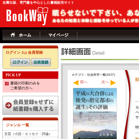
自費出版、専門書を中心とした書籍販売サイト
ログイン
会員登録
又は
PICK UP
カテゴリ：社会科学一般(18/37)
前へ
次へ
書籍の印刷のみを
ご希望の方へ
カ
ペ
サ
ジャンル 一覧
特
文芸（小説・エッセイ・評論）