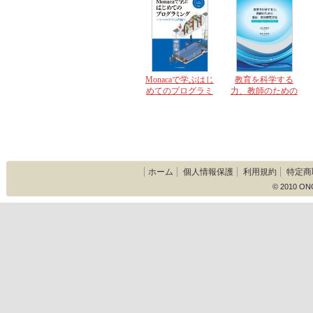
Monacaで学ぶはじ
教育を科学する
めてのプログラミ
力、教師のための
ング モバイルア
量的・質的研究方
プリ入門編
法 Excelフリー統
計ソフトHADを用
いて
ホーム
個人情報保護
利用規約
特定商
© 2010 ON