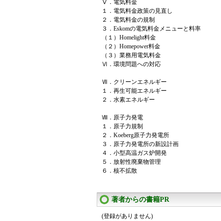
Ⅴ．電気料金
１．電気料金政策の見直し
２．電気料金の規制
３．Eskomの電気料金メニューと料率
（１）Homelight料金
（２）Homepower料金
（３）業務用電気料金
Ⅵ．環境問題への対応
Ⅶ．クリーンエネルギー
１．再生可能エネルギー
２．水素エネルギー
Ⅷ．原子力発電
１．原子力規制
２．Koeberg原子力発電所
３．原子力発電所の新設計画
４．小型高温ガス炉開発
５．放射性廃棄物管理
６．核不拡散
著者からの書籍PR
(登録がありません)