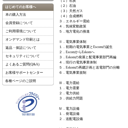
（１）石炭
（２）石油
はじめてのお客様へ
（３）天然ガス
本の購入方法
（４）合成燃料
３．エネルギー需給
会員登録について
４．気候変動政策
ご利用環境について
５．地方電化の推進
オンデマンド印刷とは
Ⅱ．電気事業体制
１．初期の電気事業とEscomの誕生
返品・保証について
２．EscomからEskomへ
セキュリティについて
３．Eskomの発展と配電事業部門再編
４．現行の電気事業体制
よくあるご質問(Q&A)
５．Eskomの再建計画と送電部門の分離
お客様サポートセンター
６．電気事業規制
各種ページのご説明
Ⅲ．電力需給
１．電力需要
２．電力供給
３．供給力問題
Ⅳ．電力設備
１．発電設備
２．送配電設備