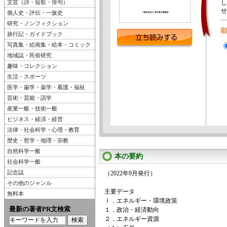
文芸（詩・短歌・俳句）
し
せ
個人史・評伝・一族史
研究・ノンフィクション
旅行記・ガイドブック
写真集・絵画集・絵本・コミック
地域誌・民俗研究
趣味・コレクション
生活・スポーツ
医学・歯学・薬学・看護・福祉
芸術・芸能・語学
産業一般・技術一般
ビジネス・経済・経営
法律・社会科学・心理・教育
歴史・哲学・地理・宗教
自然科学一般
本の要約
社会科学一般
記念誌
（2022年9月発行）
その他のジャンル
主要データ
無料本
Ⅰ．エネルギー・環境政策
最新の著者PR文検索
１．政治・経済動向
２．エネルギー資源