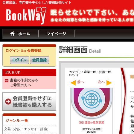
自費出版、専門書を中心とした書籍販売サイト
ログイン
会員登録
又は
PICK UP
カテゴリ：産業一般・技術一般
(57/71)
書籍の印刷のみを
前へ
次へ
ご希望の方へ
カ
ペ
サ
特
ジャンル 一覧
報
頼
文芸（小説・エッセイ・評論）
あ