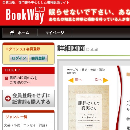
自費出版、専門書を中心とした書籍販売サイト
ログイン
会員登録
又は
PICK UP
カテゴリ：芸術・芸能・語学
(69/70)
書籍の印刷のみを
前へ
次へ
ご希望の方へ
カ
ペ
サ
ジャンル 一覧
特
文芸（小説・エッセイ・評論）