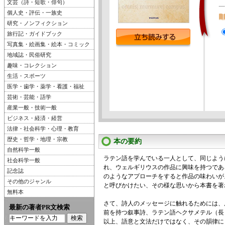
文芸（詩・短歌・俳句）
個人史・評伝・一族史
研究・ノンフィクション
旅行記・ガイドブック
写真集・絵画集・絵本・コミック
地域誌・民俗研究
趣味・コレクション
生活・スポーツ
医学・歯学・薬学・看護・福祉
芸術・芸能・語学
産業一般・技術一般
ビジネス・経済・経営
法律・社会科学・心理・教育
歴史・哲学・地理・宗教
本の要約
自然科学一般
ラテン語を学んでいる一人として、同じよう
社会科学一般
れ、ウェルギリウスの作品に興味を持つであ
記念誌
のようなアプローチをすると作品の味わいが
その他のジャンル
と呼びかけたい、その様な思いから本書を著
無料本
さて、詩人のメッセージに触れるためには、
最新の著者PR文検索
前を持つ叙事詩、ラテン語ヘクサメテル（長
以上、語意と文法だけではなく、その韻律に