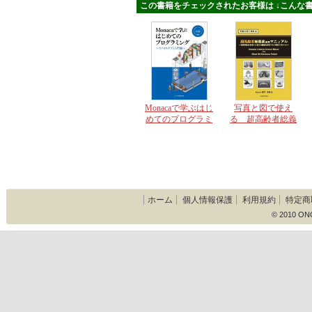
この書籍をチェックされたお客様は ↓こんな書
Monacaで学ぶはじ
写真と図で使え
めてのプログラミ
る 超高齢者総義
ング モバイルア
歯座右マニュアル
プリ入門編
ホーム
個人情報保護
利用規約
特定商
© 2010 ON