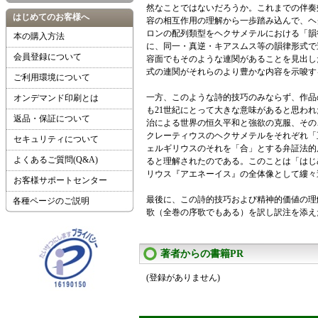
然なことではないだろうか。これまでの伴奏
はじめてのお客様へ
容の相互作用の理解から一歩踏み込んで、ヘ
ロンの配列類型をヘクサメテルにおける「韻
本の購入方法
に、同一・真逆・キアスムス等の韻律形式で
会員登録について
容面でもそのような連関があることを見出し
式の連関がそれらのより豊かな内容を示唆す
ご利用環境について
一方、このような詩的技巧のみならず、作品
オンデマンド印刷とは
も21世紀にとって大きな意味があると思わ
返品・保証について
治による世界の恒久平和と強欲の克服、その
クレーティウスのヘクサメテルをそれぞれ「
セキュリティについて
ェルギリウスのそれを「合」とする弁証法的
よくあるご質問(Q&A)
ると理解されたのである。このことは「はじ
リウス『アエネーイス』の全体像として縷々
お客様サポートセンター
最後に、この詩的技巧および精神的価値の理
各種ページのご説明
歌（全巻の序歌でもある）を訳し訳注を添え
著者からの書籍PR
(登録がありません)