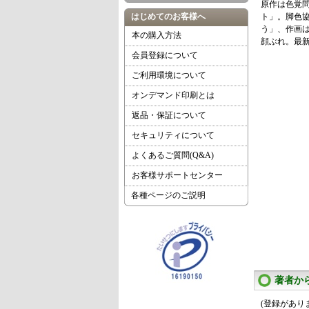
原作は色覚
はじめてのお客様へ
ト」。脚色
う」、作画
本の購入方法
顔ぶれ。最
会員登録について
ご利用環境について
オンデマンド印刷とは
返品・保証について
セキュリティについて
よくあるご質問(Q&A)
お客様サポートセンター
各種ページのご説明
著者か
(登録があり