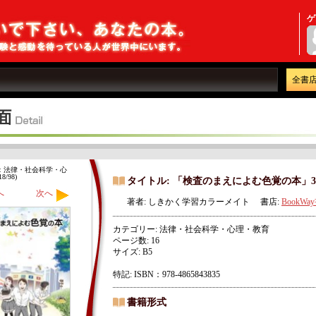
ゲ
全書
：法律・社会科学・心
/98)
タイトル: 「検査のまえによむ色覚の本」
へ
次へ
著者: しきかく学習カラーメイト 書店:
BookWa
カテゴリー: 法律・社会科学・心理・教育
ページ数: 16
サイズ: B5
特記: ISBN：978-4865843835
書籍形式