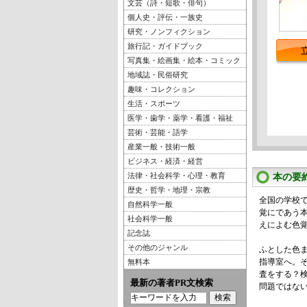
文芸（詩・短歌・俳句）
個人史・評伝・一族史
研究・ノンフィクション
旅行記・ガイドブック
写真集・絵画集・絵本・コミック
地域誌・民俗研究
趣味・コレクション
生活・スポーツ
医学・歯学・薬学・看護・福祉
芸術・芸能・語学
産業一般・技術一般
ビジネス・経済・経営
法律・社会科学・心理・教育
本の要
歴史・哲学・地理・宗教
全国の学校
自然科学一般
覚にであう
社会科学一般
えによむ色
記念誌
その他のジャンル
ふとした色
指導室へ。
無料本
査をする？検
最新の著者PR文検索
問題ではない