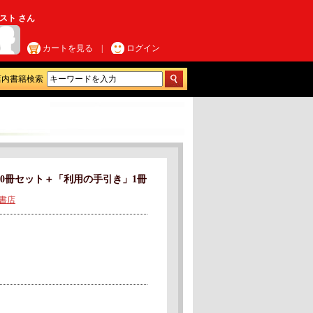
スト さん
カートを見る
|
ログイン
店内書籍検索
30冊セット＋「利用の手引き」1冊
y書店