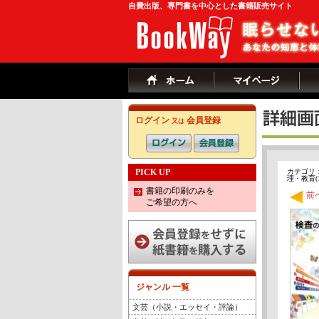
自費出版、専門書を中心とした書籍販売サイト
ログイン
会員登録
又は
PICK UP
カテゴリ
理・教育(18
書籍の印刷のみを
前
ご希望の方へ
ジャンル 一覧
文芸（小説・エッセイ・評論）