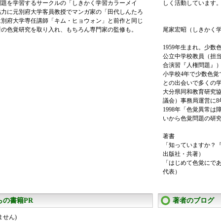
問題を学習するサークルの「しきかく学習カラーメイ
しく活動しています
協力に元別府大学客員教授でマンガ家の「田代しんたろ
は別府大学専任講師「キム・ヒョウォン」と前作と同じ
新の色覚研究を取り入れ、もちろん専門家の監修も。
尾家宏昭（しきかく
1959年生まれ。少数
公立中学校教員（担
合演習『人権問題』
小学校4年で少数色
との出会いで多くの
大分県同和教育研究
議会）事務局運営に8
1998年「色覚異常
いから色覚問題の研
著書
「知っていますか？『
出版社・共著）
「はじめて色覚にであ
代表）
らの書籍PR
著者のブログ
ません)