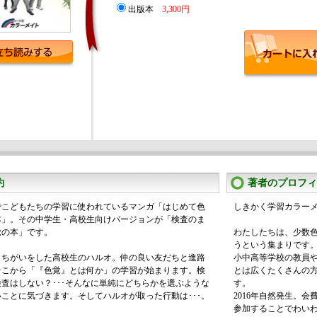
出版本
3,300円
約
著者のプロフィ
でこどもたちの学習に使われているマンガ「はじめて色
しきかく学習カラー
本」。その中学生・高校生向けバージョンが「検査のま
覚の本」です。
わたしたちは、少数
うという集まりです
まちがいをした高校生のハルオ。仲の良い友だちと進路
小中高等学校の教員
そこから「『色覚』とは何か」の学習が始まります。検
とは広くたくさんの
査はしない？･･･そんなに単純にどちらかを選ぶような
す。
ことに気づきます。そしてハルオが取った行動は･･･。
2016年自然発生。
参加することでわい