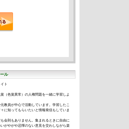
ール
メイト
色覚（色覚異常）の人権問題を一緒に学習しよ
。
や元教員が中心で活動しています。学習したこ
方々に知ってもらいたいと情報発信もしていま
会費も会則もありません。集まれるときに自由に
わいがやがや忌憚のない意見を交わしながら楽