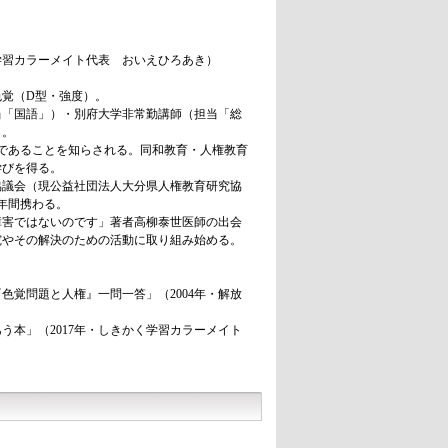
。
学習カラーメイト代表 おいえひろあき）
色覚（D型・強度）。
当「国語」）・別府大学非常勤講師（担当「総
）。
覚であることを知らされる。同和教育・人権教育
学びを得る。
協議会（現公益社団法人大分県人権教育研究協
年間携わる。
は障害ではないのです」著者高柳泰世医師の出会
究やその解決のための活動に取り組み始める。
色覚問題と人権』一問一答」（2004年・解放
う本」（2017年・しきかく学習カラーメイト