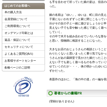
も手を合わせて祈っていた娘の姿は、信吉の
はじめてのお客様へ
った。
本の購入方法
娘の名前は「ゆい」。ゆいは、町に目の見え
会員登録について
子屋にもいかれずずっと家に閉じこもってい
分がその女の子と一緒に遊びましょうかと申
ご利用環境について
見えない子でも音や触った感じで楽しく遊べ
していく。
オンデマンド印刷とは
その中で木片を組み合わせていろいろな形を
返品・保証について
と思い、指物師に相談することになった。
セキュリティについて
大きなお店のおじょうさんの相談ということ
わりたくないと思いまったく乗り気でなかっ
よくあるご質問(Q&A)
うさんがあの薬師堂で見かけた娘だったこと
お客様サポートセンター
えない子でも楽しく遊べるものを作っていく
せていくのだが・・・、体の弱かったゆいに
各種ページのご説明
ずかだった。
表題作のほかに、「海の中の道」の一編を収
著者からの書籍PR
(登録がありません)