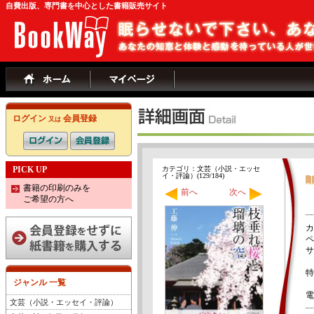
自費出版、専門書を中心とした書籍販売サイト
ログイン
会員登録
又は
PICK UP
カテゴリ：文芸（小説・エッセ
イ・評論）(129/184)
書籍の印刷のみを
前へ
次へ
ご希望の方へ
カ
ペ
サ
特
ジャンル 一覧
電
文芸（小説・エッセイ・評論）