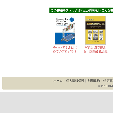
この書籍をチェックされたお客様は ↓こんな書
Monacaで学ぶはじ
写真と図で使え
めてのプログラミ
る 超高齢者総義
ング モバイルア
歯座右マニュアル
プリ入門編
ホーム
個人情報保護
利用規約
特定商
© 2010 ON