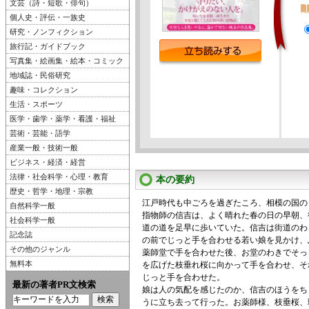
文芸（詩・短歌・俳句）
個人史・評伝・一族史
研究・ノンフィクション
旅行記・ガイドブック
写真集・絵画集・絵本・コミック
地域誌・民俗研究
趣味・コレクション
生活・スポーツ
医学・歯学・薬学・看護・福祉
芸術・芸能・語学
産業一般・技術一般
ビジネス・経済・経営
法律・社会科学・心理・教育
本の要約
歴史・哲学・地理・宗教
江戸時代も中ごろを過ぎたころ、相模の国の
自然科学一般
指物師の信吉は、よく晴れた春の日の早朝、
社会科学一般
道の道を足早に歩いていた。信吉は街道のわ
記念誌
の前でじっと手を合わせる若い娘を見かけ、
その他のジャンル
薬師堂で手を合わせた後、お堂のわきでそっ
無料本
を広げた枝垂れ桜に向かって手を合わせ、そ
じっと手を合わせた。
最新の著者PR文検索
娘は人の気配を感じたのか、信吉のほうをち
うに立ち去って行った。お薬師様、枝垂桜、