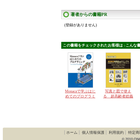
著者からの書籍PR
(登録がありません)
この書籍をチェックされたお客様は ↓こんな書
Monacaで学ぶはじ
写真と図で使え
めてのプログラミ
る 超高齢者総義
ング モバイルア
歯座右マニュアル
プリ入門編
ホーム
個人情報保護
利用規約
特定商
© 2010 ON