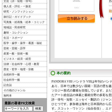
文芸（詩・短歌・俳句）
I
個人史・評伝・一族史
研究・ノンフィクション
旅行記・ガイドブック
写真集・絵画集・絵本・コミック
地域誌・民俗研究
趣味・コレクション
生活・スポーツ
医学・歯学・薬学・看護・福祉
芸術・芸能・語学
産業一般・技術一般
ビジネス・経済・経営
法律・社会科学・心理・教育
歴史・哲学・地理・宗教
本の要約
自然科学一般
社会科学一般
PANDORA VIII/ パンドラ VIIIは年刊
記念誌
あり、日本では数少ない国籍・言語の壁を越
その他のジャンル
ソロジー形式の書籍を目指しています。また
たアート総合誌の体裁と藝術分野の多彩を意
無料本
詩・俳句・短歌・エッセイ・翻訳の（ジャン
最新の著者PR文検索
ひとつです。参加者は海外と日本国内から広
す。スコット・ワトソン（仙台在住）、エド