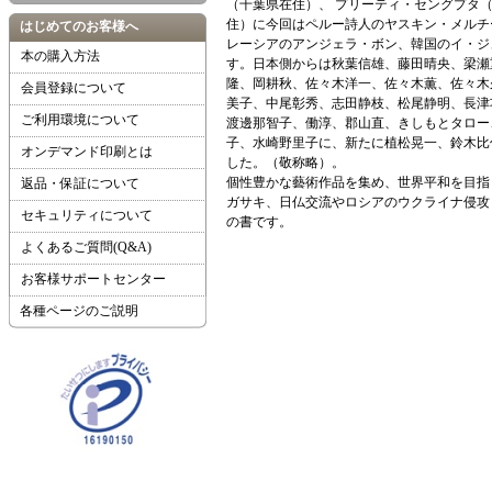
（千葉県在住）、 プリーティ・セングプタ
住）に今回はペルー詩人のヤスキン・メルチ
はじめてのお客様へ
レーシアのアンジェラ・ボン、韓国のイ・ジ
本の購入方法
す。日本側からは秋葉信雄、藤田晴央、梁瀬
隆、岡耕秋、佐々木洋一、佐々木薫、佐々木
会員登録について
美子、中尾彰秀、志田静枝、松尾静明、長津
ご利用環境について
渡邊那智子、働淳、郡山直、きしもとタロー
子、水崎野里子に、新たに植松晃一、鈴木比
オンデマンド印刷とは
した。（敬称略）。
個性豊かな藝術作品を集め、世界平和を目指
返品・保証について
ガサキ、日仏交流やロシアのウクライナ侵攻
セキュリティについて
の書です。
よくあるご質問(Q&A)
お客様サポートセンター
各種ページのご説明