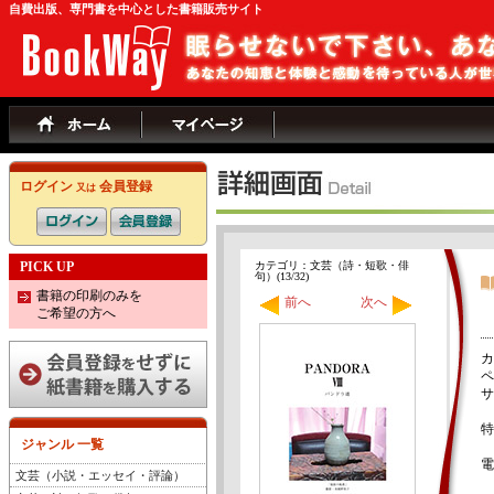
自費出版、専門書を中心とした書籍販売サイト
ログイン
会員登録
又は
PICK UP
カテゴリ：文芸（詩・短歌・俳
句）(13/32)
書籍の印刷のみを
前へ
次へ
ご希望の方へ
カ
ペ
サ
特
ジャンル 一覧
文芸（小説・エッセイ・評論）