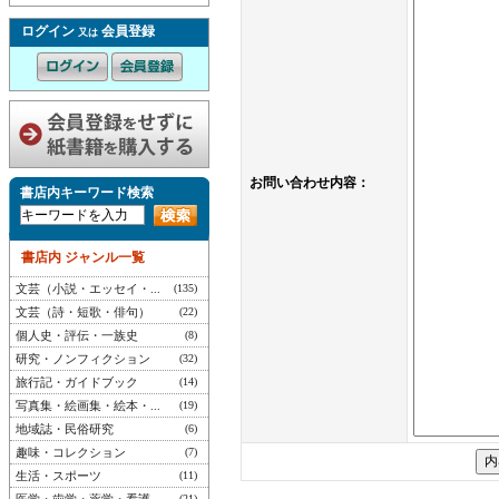
ログイン
会員登録
又は
お問い合わせ内容：
書店内キーワード検索
書店内 ジャンル一覧
文芸（小説・エッセイ・...
(135)
文芸（詩・短歌・俳句）
(22)
個人史・評伝・一族史
(8)
研究・ノンフィクション
(32)
旅行記・ガイドブック
(14)
写真集・絵画集・絵本・...
(19)
地域誌・民俗研究
(6)
趣味・コレクション
(7)
生活・スポーツ
(11)
(21)