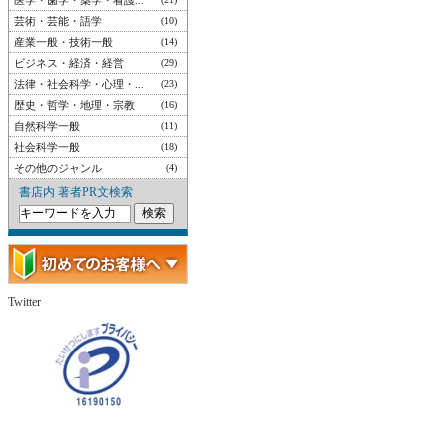
医学・歯学・薬学・看護...
芸術・芸能・語学
(10)
産業一般・技術一般
(14)
ビジネス・経済・経営
(29)
法律・社会科学・心理・...
(23)
歴史・哲学・地理・宗教
(16)
自然科学一般
(11)
社会科学一般
(18)
その他のジャンル
(4)
書店内 著者PR文検索
Twitter