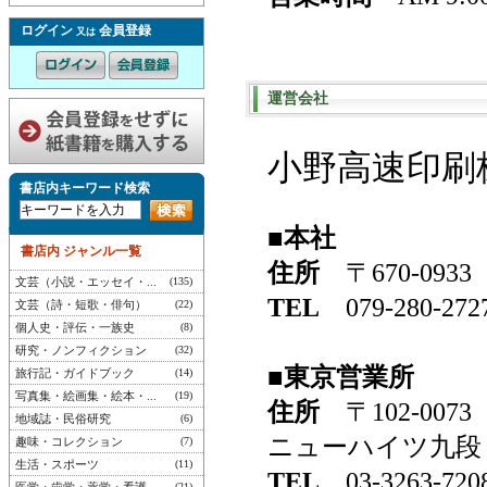
ログイン
会員登録
又は
運営会社
小野高速印刷
書店内キーワード検索
■本社
書店内 ジャンル一覧
住所
〒670-09
文芸（小説・エッセイ・...
(135)
TEL
079-280-
文芸（詩・短歌・俳句）
(22)
個人史・評伝・一族史
(8)
研究・ノンフィクション
(32)
■東京営業所
旅行記・ガイドブック
(14)
写真集・絵画集・絵本・...
(19)
住所
〒102-00
地域誌・民俗研究
(6)
ニューハイツ九段 
趣味・コレクション
(7)
生活・スポーツ
(11)
TEL
03-3263-
(21)