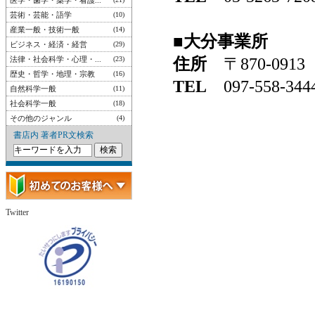
医学・歯学・薬学・看護...
芸術・芸能・語学
(10)
産業一般・技術一般
(14)
■大分事業所
ビジネス・経済・経営
(29)
住所
〒870-09
法律・社会科学・心理・...
(23)
歴史・哲学・地理・宗教
(16)
TEL
097-558
自然科学一般
(11)
社会科学一般
(18)
その他のジャンル
(4)
書店内 著者PR文検索
Twitter