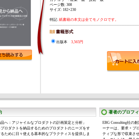
ページ数: 308
サイズ: 182×230
特記:
紙書籍の本文は全てモノクロです。
書籍形式
出版本
3,565円
約
著者のプロフィ
納品へ：アジャイルなプロダクトの計画策定と分析」
EBG Consulti
るプロダクトを納品するためのプロダクトのニーズをす
ーナーは、要求 + プ
するために日々使える基本的なプラクティスを提供しま
ティブな形で収束さ