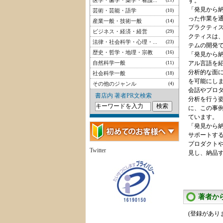
医学・歯学・薬学・看護...
す。
「発見から
芸術・芸能・語学
(10)
った作業を
産業一般・技術一般
(14)
プラクティ
ビジネス・経済・経営
(29)
クティスは
法律・社会科学・心理・...
(23)
テムの開発
歴史・哲学・地理・宗教
(16)
「発見から
自然科学一般
(11)
アル言語を
分析的な面
社会科学一般
(18)
を可能にし
その他のジャンル
(4)
会話やプロ
書店内 著者PR文検索
分析を行う
に、この事
ています。
「発見から
サポートす
プロダクト
Twitter
見し、納品
著者か
(登録があり