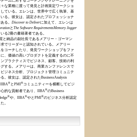
やチームに対するコーチングやトレーニングを
様々な業種に渡って発見と計画策定ワークショ
トしている。エレンは、世界中で広く執筆、基
ている。彼女は、認定されたプロフェッショナ
である。
Discover to Deliver
に加えて、エレンは
oration
と
The Software RequirementsMemory Jogger
いる2冊の書籍著者である。
ng社の品質と納品の副社長であるメアリー・ゴーマン
要求でリーダーと認知されている。メアリー
ムをコーチしたり、発見ワークショップをファ
もに、価値の高いプロダクトを定義するのに不
ョンプラクティスでビジネス、顧客、技術の利
ングする。メアリーは、商業カンファレンスで
、ビジネス分析、プロジェクト管理コミュニテ
彼女は、認定されたBusinessAnalysis
®
®
IIBA
とPMI
コミュニティーを横断してビジ
®
心的な貢献者であり、IIBA
のBusiness
®
®
®
ledge
や、IIBA
やとPMI
のビジネス分析認定
した。