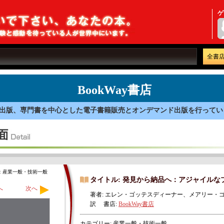
ゲ
全書
BookWay書店
出版、専門書を中心とした電子書籍販売とオンデマンド出版を行ってい
：産業一般・技術一般
タイトル: 発見から納品へ：アジャイル
へ
次へ
著者: エレン・ゴッテスディーナー、メアリー・ゴ
訳 書店:
BookWay書店
カテゴリー: 産業一般・技術一般