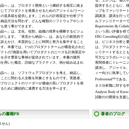
る。エレンは、個人
納品へ」は、プロダクト開発という継続する相互に絡ま
提供するとともに、
通じてプロダクトを発展させるためのアジャイル/リーン
ップをファシリテー
スの道具箱を提供します。これらの計画策定や分析プラ
調講演、講演を行っ
、納品方法を問わず、どんな種類のソフトウェアやシス
ルファシリテーター
でも使う事ができます。
Requirements By Collab
納品へ」は、文化、役割、組織の境界を横断するビジュ
という高い評価を得て
紹介します。「発見から納品へ」は、あなたの創造的で
EBG Consulti
に訴えかけ、本質的なことに時間と努力を集中すること
は、ビジネス分析と
ます。本書では、1つのプロダクトチームが構造化された
は、プロダクトチー
ダクトの7側面を用いてプロダクトのニーズを計画策定や
シリテートするとと
姿を示す豊富な事例が提供されています。本書の随所
可欠なコラボレーシ
例を用いた概念、詳細なプラクティス、例が組み込まれ
害関係者にトレーニ
講演し、アジャイル
納品へ」は、ソフトウェアプロダクトを考え、納品し、
ィー向けに執筆している。
ることに関わる人全般を対象とするものです。実践者、
Professional™である。
やプロジェクトのリーダーが価値の高いプロダクトを発
ネス分析職に対する中
するために継続的に連携する方法を学べます。
Analysis Body of Know
試験のの開発を支援
らの書籍PR
著者のブログ
ません)