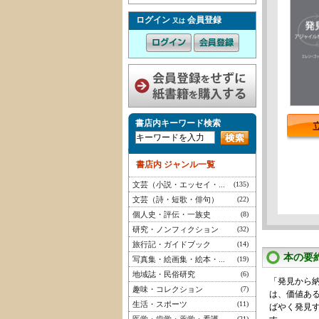
ログイン
会員登録
又は
書店内キーワード検索
書店内 ジャンル一覧
文芸（小説・エッセイ・...
(135)
文芸（詩・短歌・俳句）
(22)
個人史・評伝・一族史
(8)
研究・ノンフィクション
(32)
旅行記・ガイドブック
(14)
本の要
写真集・絵画集・絵本・...
(19)
地域誌・民俗研究
(6)
「発見から
趣味・コレクション
(7)
は、価値あ
生活・スポーツ
(11)
ばやく発見
(21)