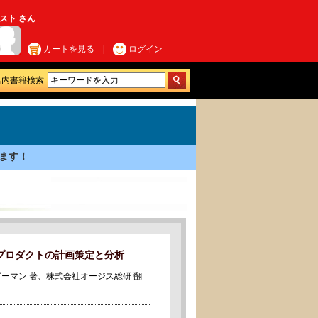
スト さん
カートを見る
|
ログイン
店内書籍検索
ます！
なプロダクトの計画策定と分析
ーマン 著、株式会社オージス総研 翻