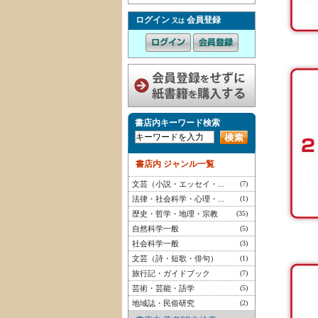
ログイン
会員登録
又は
書店内キーワード検索
書店内 ジャンル一覧
文芸（小説・エッセイ・...
(7)
法律・社会科学・心理・...
(1)
歴史・哲学・地理・宗教
(35)
自然科学一般
(5)
社会科学一般
(3)
文芸（詩・短歌・俳句）
(1)
旅行記・ガイドブック
(7)
芸術・芸能・語学
(5)
地域誌・民俗研究
(2)