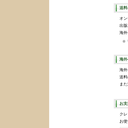
送料
オン
出版
海外
※
海外
海外
送料
また
お支
クレ
お使