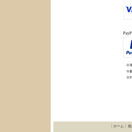
Pa
※
※
※P
ホーム
個