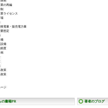
業体制
業の再編
制
業ライセンス
場
給
発電量・販売電力量
要想定
備
備
設備
頼度
画
金
策
税
政策
政策
ページ
らの書籍PR
著者のブログ