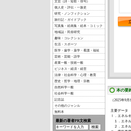
文芸（詩・短歌・俳句）
個人史・評伝・一族史
研究・ノンフィクション
旅行記・ガイドブック
写真集・絵画集・絵本・コミック
地域誌・民俗研究
趣味・コレクション
生活・スポーツ
医学・歯学・薬学・看護・福祉
芸術・芸能・語学
産業一般・技術一般
ビジネス・経済・経営
法律・社会科学・心理・教育
歴史・哲学・地理・宗教
自然科学一般
本の要
社会科学一般
記念誌
（2025年9
その他のジャンル
主要データ
無料本
Ⅰ．エネル
最新の著者PR文検索
１．エネル
２．エネル