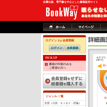
自費出版、専門書を中心とした書籍販売サイト
ログイン
会員登録
又は
PICK UP
カテゴリ
(38/71)
書籍の印刷のみを
前
ご希望の方へ
ジャンル 一覧
文芸（小説・エッセイ・評論）