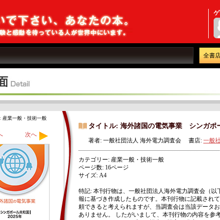
ゲ
全書
：産業一般・技術一般
タイトル: 海外諸国の電気事業 シンガポー
へ
次へ
著者: 一般社団法人 海外電力調査会 書店:
一般
カテゴリー: 産業一般・技術一般
ページ数: 16ページ
サイズ: A4
特記: 本刊行物は、一般社団法人海外電力調査会（
報に基づき作成したものです。本刊行物に記載されて
頼できると考えられますが、当調査会は当該データお
ありません。 したがいまして、本刊行物の内容を参