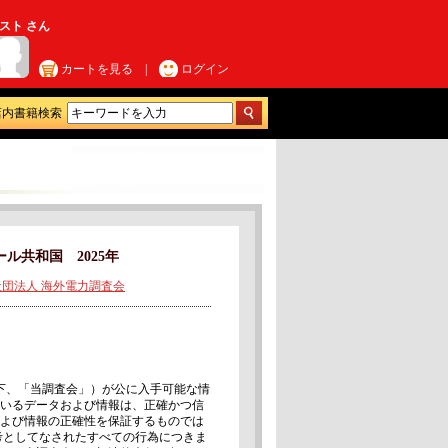
スト さん
カートを見る
|
ログイン
店内書籍検索
ル共和国 2025年
社団法人 海外電力調査会
以下、「当調査会」）が公に入手可能な情
いるデータおよび情報は、正確かつ信
よび情報の正確性を保証するものでは
考としてなされたすべての行為につきま