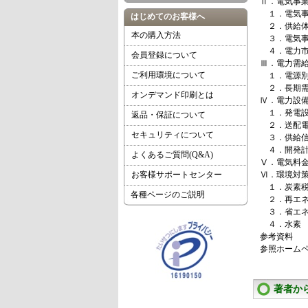
Ⅱ．電気事
１．電気事
はじめてのお客様へ
２．供給体
本の購入方法
３．電気事
４．電力市
会員登録について
Ⅲ．電力需
ご利用環境について
１．電源別
２．長期需
オンデマンド印刷とは
Ⅳ．電力設
１．発電設
返品・保証について
２．送配電
セキュリティについて
３．供給信
４．開発計
よくあるご質問(Q&A)
Ⅴ．電気料
お客様サポートセンター
Ⅵ．環境対
１．炭素
各種ページのご説明
２．再エネ
３．省エネ
４．水素
参考資料
参照ホーム
著者か