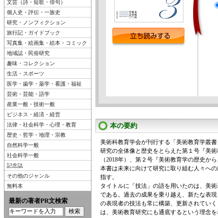
文芸（詩・短歌・俳句）
個人史・評伝・一族史
研究・ノンフィクション
旅行記・ガイドブック
写真集・絵画集・絵本・コミック
地域誌・民俗研究
趣味・コレクション
生活・スポーツ
医学・歯学・薬学・看護・福祉
芸術・芸能・語学
産業一般・技術一般
ビジネス・経済・経営
法律・社会科学・心理・教育
本の要約
歴史・哲学・地理・宗教
美術科教育学会が刊行する「美術教育学叢書
自然科学一般
研究の全体像と歴史をとらえた第１号『美術
社会科学一般
（2018年）、第２号『美術教育学の歴史から
記念誌
本書は未来に向けて研究に取り組む人々への
その他のジャンル
指す。
タイトルに「技法」の語を用いたのは、美術
無料本
である。過去の成果を乗り越え、新たな表現
最新の著者PR文検索
の表現者の技法も常に構築、更新されていく
は、美術教育研究にも通底するという理念を