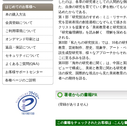
したのは、各章の研究者としての人間的な側
はじめてのお客様へ
た、自身の研究を育てていく夢を抱いてもら
込めたからである。
本の購入方法
第Ｉ部「研究技法のすすめ：ミニ・リサーチ
究を芸術表現の創造過程になぞらえて描き出
会員登録について
クリストを提案する「美術教育者と研究技法
ご利用環境について
『研究倫理綱領』を読み解く 理解を深める
される。
オンデマンド印刷とは
第II部「私たちの研究技法」では、10名の
返品・保証について
教育、芸術制作、歴史、現象学、アート・ベ
説生成型研究等、様々なアプローチからそれ
セキュリティについて
こに至る歩みを語る。
第III部「海外の研究者に聞く」は、中国と
よくあるご質問(Q&A)
ビューで構成し、美術と教育に関わる研究者
お客様サポートセンター
法の探究、国際的な視点から見た美術教育の
者への期待を語る。
各種ページのご説明
著者からの書籍PR
(登録がありません)
この書籍をチェックされたお客様は ↓こんな書