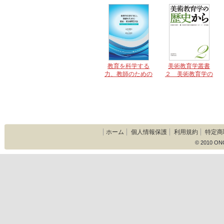
教育を科学する
美術教育学叢書
力、教師のための
２ 美術教育学の
量的・質的研究方
歴史から
法 Excelフリー統
計ソフトHADを用
いて
ホーム
個人情報保護
利用規約
特定商
© 2010 ON