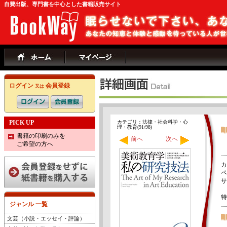
自費出版、専門書を中心とした書籍販売サイト
ログイン
会員登録
又は
PICK UP
カテゴリ：法律・社会科学・心
理・教育(91/98)
書籍の印刷のみを
前へ
次へ
ご希望の方へ
カ
ペ
サ
特
ジャンル 一覧
文芸（小説・エッセイ・評論）