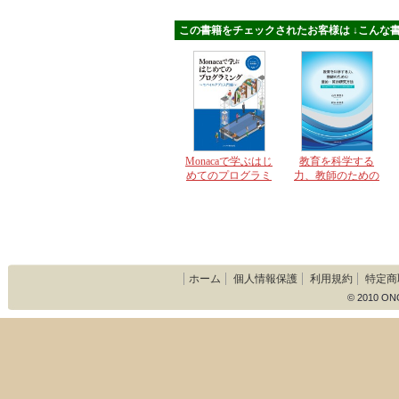
この書籍をチェックされたお客様は ↓こんな書
Monacaで学ぶはじ
教育を科学する
めてのプログラミ
力、教師のための
ング モバイルア
量的・質的研究方
プリ入門編
法 Excelフリー統
計ソフトHADを用
いて
ホーム
個人情報保護
利用規約
特定商
© 2010 ON