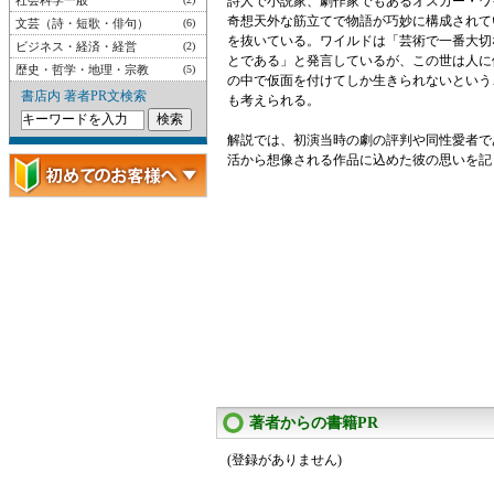
社会科学一般
詩人で小説家、劇作家でもあるオスカー・ワ
奇想天外な筋立てで物語が巧妙に構成されて
文芸（詩・短歌・俳句）
(6)
を抜いている。ワイルドは「芸術で一番大切
ビジネス・経済・経営
(2)
とである」と発言しているが、この世は人に
歴史・哲学・地理・宗教
(5)
の中で仮面を付けてしか生きられないという
書店内 著者PR文検索
も考えられる。
解説では、初演当時の劇の評判や同性愛者で
活から想像される作品に込めた彼の思いを記
著者からの書籍PR
(登録がありません)