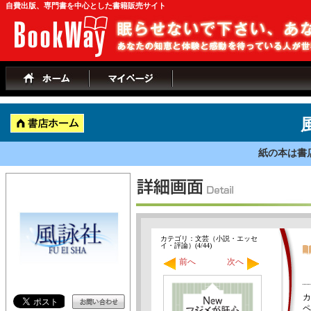
自費出版、専門書を中心とした書籍販売サイト
紙の本は書
カテゴリ：文芸（小説・エッセ
イ・評論）(4/44)
前へ
次へ
カ
ペ