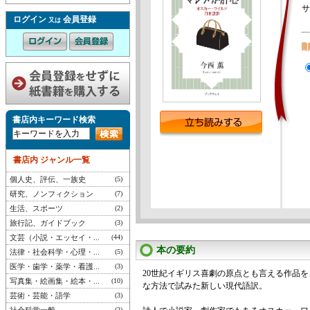
サ
ログイン
会員登録
又は
書店内キーワード検索
書店内 ジャンル一覧
個人史、評伝、一族史
(5)
研究、ノンフィクション
(7)
生活、スポーツ
(2)
旅行記、ガイドブック
(3)
文芸（小説・エッセイ・...
(44)
本の要約
法律・社会科学・心理・...
(5)
医学・歯学・薬学・看護...
(3)
20世紀イギリス喜劇の原点とも言える作品
写真集・絵画集・絵本・...
(10)
な方法で試みた新しい現代語訳。
芸術・芸能・語学
(3)
(2)