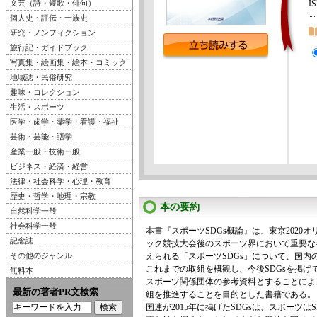
文芸（詩・短歌・俳句）
I
個人史・評伝・一族史
研究・ノンフィクション
旅行記・ガイドブック
写真集・絵画集・絵本・コミック
地域誌・民俗研究
趣味・コレクション
生活・スポーツ
医学・歯学・薬学・看護・福祉
芸術・芸能・語学
産業一般・技術一般
ビジネス・経済・経営
法律・社会科学・心理・教育
歴史・哲学・地理・宗教
本の要約
自然科学一般
社会科学一般
本書『スポーツSDGs概論』は、東京2020
記念誌
ック競技大会後のスポーツ界において重要な
その他のジャンル
えられる「スポーツSDGs」について、国内
これまでの取組を概観し、今後SDGsを掲げ
無料本
スポーツ関係団体の参考資料とすることにより
最新の著者PR文検索
組を推進することを目的とした書籍である。
国連が2015年に掲げたSDGsは、スポーツは