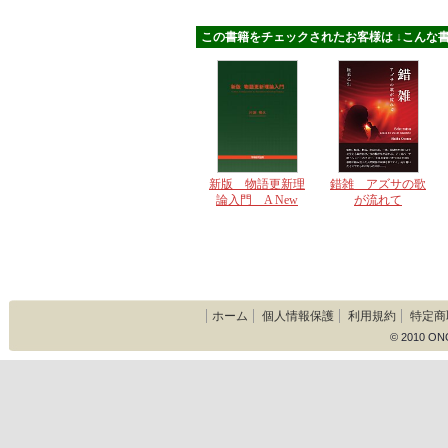
この書籍をチェックされたお客様は ↓こんな書
新版 物語更新理
錯雑 アズサの歌
論入門 A New
が流れて
Introduction to
Narrative Renewal
Theory
ホーム
個人情報保護
利用規約
特定商
© 2010 ON