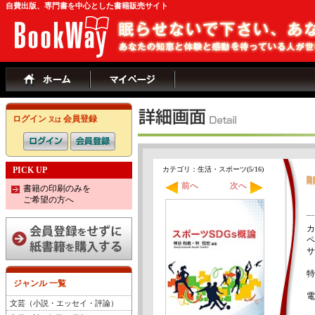
自費出版、専門書を中心とした書籍販売サイト
ログイン
会員登録
又は
PICK UP
カテゴリ：生活・スポーツ(5/16)
前へ
次へ
書籍の印刷のみを
ご希望の方へ
カ
ペ
サ
特
ジャンル 一覧
電
文芸（小説・エッセイ・評論）