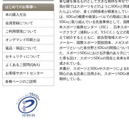
要な鍵を握るものとして大きな期待を寄せて
我が国ではスポーツをどのようにSDGsと関
はじめてのお客様へ
たらよいのか、多くの関係者が模索をしてい
本の購入方法
は、SDGsの概要や政策レベルでの取組に加
SDGsに取り組んでいる先進事例として、国際
会員登録について
本スポーツ振興センター（JSC）、日本スポ
ご利用環境について
ーグクラブ（浦和レッズ、Y.S.C.C.）など
えて紹介するとともに、総合型地域スポーツ
オンデマンド印刷とは
メーカー、国際スポーツ競技団体、メガスポ
ポーツといった各分野とSDGsの関係につい
返品・保証について
た、スポーツSDGsにおける評価のあり方に
セキュリティについて
た章を設け、スポーツSDGsの現在と未来を
成されている。
よくあるご質問(Q&A)
本書が、スポーツとSDGsやスポーツによる
お客様サポートセンター
関心のある読者に活用され、スポーツSDGs
期待している。
各種ページのご説明