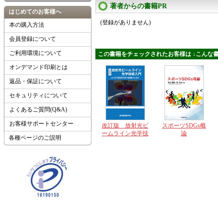
著者からの書籍PR
はじめてのお客様へ
(登録がありません)
本の購入方法
会員登録について
ご利用環境について
この書籍をチェックされたお客様は ↓こんな書
オンデマンド印刷とは
返品・保証について
セキュリティについて
よくあるご質問(Q&A)
お客様サポートセンター
改訂版 放射光ビ
スポーツSDGs概
ームライン光学技
論
各種ページのご説明
術入門 ～はじめ
て放射光を使う利
用者のために～