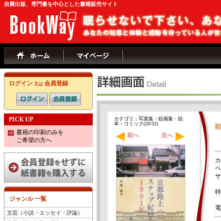
自費出版、専門書を中心とした書籍販売サイト
ログイン
会員登録
又は
PICK UP
カテゴリ：写真集・絵画集・絵
本・コミック(20/32)
書籍の印刷のみを
前へ
次へ
ご希望の方へ
カ
ペ
サ
特
ジャンル 一覧
電
文芸（小説・エッセイ・評論）