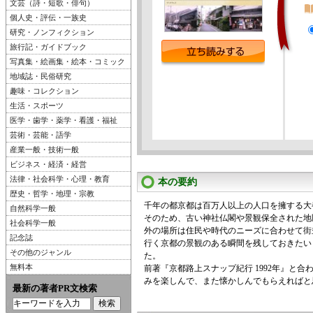
文芸（詩・短歌・俳句）
個人史・評伝・一族史
研究・ノンフィクション
旅行記・ガイドブック
写真集・絵画集・絵本・コミック
地域誌・民俗研究
趣味・コレクション
生活・スポーツ
医学・歯学・薬学・看護・福祉
芸術・芸能・語学
産業一般・技術一般
ビジネス・経済・経営
法律・社会科学・心理・教育
本の要約
歴史・哲学・地理・宗教
千年の都京都は百万人以上の人口を擁する大
自然科学一般
そのため、古い神社仏閣や景観保全された地
社会科学一般
外の場所は住民や時代のニーズに合わせて街
記念誌
行く京都の景観のある瞬間を残しておきたい
その他のジャンル
た。
無料本
前著『京都路上スナップ紀行 1992年』と合
みを楽しんで、また懐かしんでもらえればと
最新の著者PR文検索