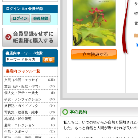
サ
ログイン
会員登録
又は
特
電
書店内キーワード検索
書店内 ジャンル一覧
文芸（小説・エッセイ・...
(135)
文芸（詩・短歌・俳句）
(22)
個人史・評伝・一族史
(8)
研究・ノンフィクション
(32)
旅行記・ガイドブック
(14)
本の要約
写真集・絵画集・絵本・...
(19)
地域誌・民俗研究
(6)
私たちは、いつの頃からか自然と隔離された
趣味・コレクション
(7)
した。もっと自然と人間が近づければ良いの
生活・スポーツ
(11)
(21)