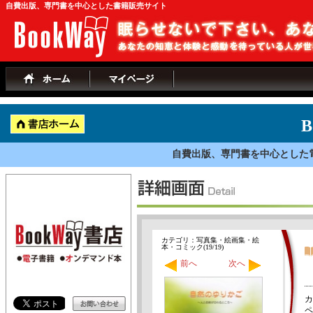
自費出版、専門書を中心とした書籍販売サイト
B
自費出版、専門書を中心とした
カテゴリ：写真集・絵画集・絵
本・コミック(19/19)
前へ
次へ
カ
ペ