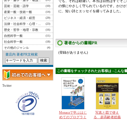
医学・歯学・薬学・看護...
でも、それは勘違い。本当は自然はすぐそこ
の懐にやさしく守られているのです。かけが
芸術・芸能・語学
(10)
に、短い詩とエッセイを綴ってみました。
産業一般・技術一般
(14)
ビジネス・経済・経営
(29)
法律・社会科学・心理・...
(23)
歴史・哲学・地理・宗教
(16)
自然科学一般
(11)
社会科学一般
(18)
著者からの書籍PR
その他のジャンル
(4)
(登録がありません)
書店内 著者PR文検索
この書籍をチェックされたお客様は ↓こんな書
Twitter
Monacaで学ぶはじ
写真と図で使え
めてのプログラミ
る 超高齢者総義
ング モバイルア
歯座右マニュアル
プリ入門編