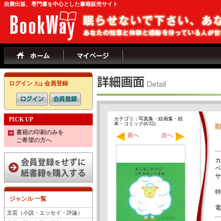
自費出版、専門書を中心とした書籍販売サイト
ログイン
会員登録
又は
PICK UP
カテゴリ：写真集・絵画集・絵
本・コミック(6/32)
書籍の印刷のみを
前へ
次へ
ご希望の方へ
カ
ペ
サ
特
ジャンル 一覧
電
文芸（小説・エッセイ・評論）