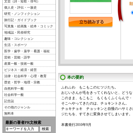
文芸（詩・短歌・俳句）
個人史・評伝・一族史
研究・ノンフィクション
旅行記・ガイドブック
写真集・絵画集・絵本・コミック
地域誌・民俗研究
趣味・コレクション
生活・スポーツ
医学・歯学・薬学・看護・福祉
芸術・芸能・語学
産業一般・技術一般
ビジネス・経済・経営
法律・社会科学・心理・教育
本の要約
歴史・哲学・地理・宗教
ふわふわ もこもこのヒツジたち。
自然科学一般
おじいさんが毛をきってくれないと、どうな
社会科学一般
このまま、もこもこ もくもくふくらんで・
記念誌
そこへやってきたのは、チョキントさん。
その他のジャンル
チョキチョキ チョッキンと自慢のハサミさ
無料本
ジたちを、すてきに変身させてしまいます。
最新の著者PR文検索
本書発行2010年9月