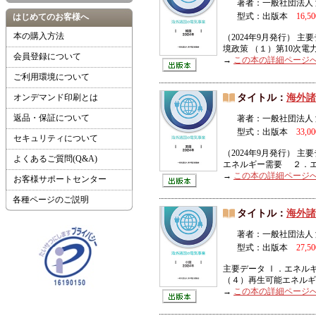
著者：一般社団法人
型式：出版本
16,5
はじめてのお客様へ
本の購入方法
（2024年9月発行） 
境政策 （１）第10次電
会員登録について
→
この本の詳細ページ
ご利用環境について
オンデマンド印刷とは
タイトル：
海外諸
返品・保証について
著者：一般社団法人
型式：出版本
33,0
セキュリティについて
（2024年9月発行）
よくあるご質問(Q&A)
エネルギー需要 ２．エ
→
この本の詳細ページ
お客様サポートセンター
各種ページのご説明
タイトル：
海外諸
著者：一般社団法人
型式：出版本
27,5
主要データ Ⅰ．エ
（４）再生可能エネルギ
→
この本の詳細ページ