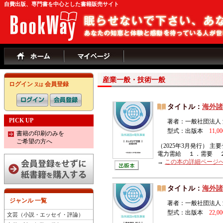
自費出版、専門書を中心とした書籍販売サイト
産業一般・技術一般
ログイン
会員登録
又は
タイトル：
海外諸
PICK UP
著者：一般社団法人
型式：出版本
11,0
書籍の印刷のみを
ご希望の方へ
（2025年3月発行） 
電力需給 １．需要 ２
→
この本の詳細ページ
タイトル：
海外諸
ジャンル 一覧
著者：一般社団法人
型式：出版本
22,0
文芸（小説・エッセイ・評論）