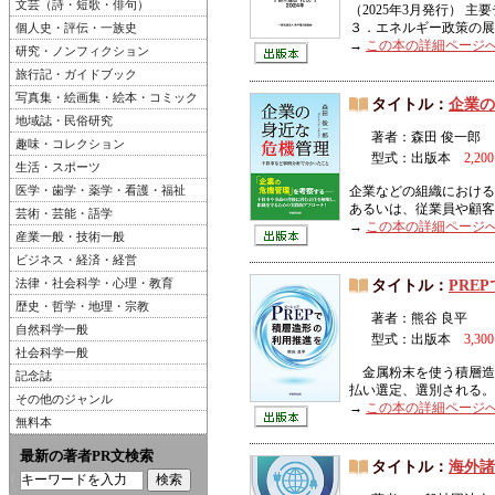
文芸（詩・短歌・俳句）
（2025年3月発行）
３．エネルギー政策の展開
個人史・評伝・一族史
→
この本の詳細ページ
研究・ノンフィクション
旅行記・ガイドブック
写真集・絵画集・絵本・コミック
タイトル：
企業の
地域誌・民俗研究
著者：森田 俊一郎
趣味・コレクション
型式：出版本
2,20
生活・スポーツ
医学・歯学・薬学・看護・福祉
企業などの組織における
あるいは、従業員や顧客
芸術・芸能・語学
→
この本の詳細ページ
産業一般・技術一般
ビジネス・経済・経営
法律・社会科学・心理・教育
タイトル：
PRE
歴史・哲学・地理・宗教
著者：熊谷 良平
自然科学一般
型式：出版本
3,30
社会科学一般
金属粉末を使う積層造
記念誌
払い選定、選別される。 
その他のジャンル
→
この本の詳細ページ
無料本
最新の著者PR文検索
タイトル：
海外諸